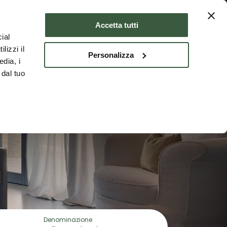
Dove dormire
ITA
Accetta tutti
ial
lizzi il
Personalizza
edia, i
RE
 dal tuo
Denominazione