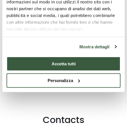
guida durerà circa 2 ore e scoprirete una Perugia
informazioni sul modo in cui utilizzi il nostro sito con i
affascinante. Dopo la visita guidata e fine dei servizi.
nostri partner che si occupano di analisi dei dati web,
pubblicità e social media, i quali potrebbero combinarle
La quota non comprende:
con altre informazioni che hai fornito loro o che hanno
raccolto dal tuo utilizzo dei loro servizi.
Tassa di soggiorno, trasporto o noleggio auto,
ingresso Basilica di San Francesco, pasti ad
esclusione della colazione, supplemento singola.
Mostra dettagli
Opzioni extra:- Upgrade hotel 4 o 5 stelle (per
formula hotel)- Visita guidata privata
Accetta tutti
Personalizza
Lire la suite
Contacts