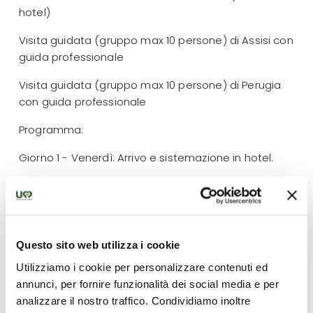
hotel)
Visita guidata (gruppo max 10 persone) di Assisi con
guida professionale
Visita guidata (gruppo max 10 persone) di Perugia
con guida professionale
Programma:
Giorno 1 - Venerdì: Arrivo e sistemazione in hotel.
Giorno 2 - Sabato: Mattina libera. Appuntamento alle
15:00 ad Assisi per la visita con la guida della città. Il
tour durerà circa 2 ore e mezza e potrete ammirare
le bellezze di Assisi inclusa la Basilica di San
Questo sito web utilizza i cookie
Francesco.
Utilizziamo i cookie per personalizzare contenuti ed
Giorno 3 - Domenica: Appuntamento a Perugia alle
annunci, per fornire funzionalità dei social media e per
10:00 con la guida per la visita della città. Il tour con la
analizzare il nostro traffico. Condividiamo inoltre