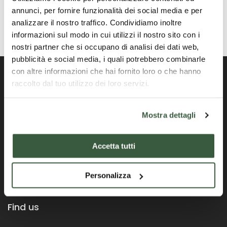
annunci, per fornire funzionalità dei social media e per
analizzare il nostro traffico. Condividiamo inoltre
informazioni sul modo in cui utilizzi il nostro sito con i
nostri partner che si occupano di analisi dei dati web,
pubblicità e social media, i quali potrebbero combinarle
con altre informazioni che hai fornito loro o che hanno
raccolto dal tuo utilizzo dei loro servizi.
Portail officiel de la Région Ombrie
Mostra dettagli
Accetta tutti
Personalizza
Find us