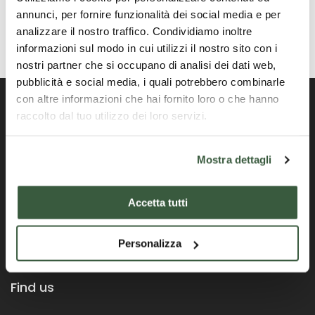
annunci, per fornire funzionalità dei social media e per
analizzare il nostro traffico. Condividiamo inoltre
informazioni sul modo in cui utilizzi il nostro sito con i
nostri partner che si occupano di analisi dei dati web,
pubblicità e social media, i quali potrebbero combinarle
con altre informazioni che hai fornito loro o che hanno
raccolto dal tuo utilizzo dei loro servizi.
Portail officiel de la Région Ombrie
Mostra dettagli
Accetta tutti
Personalizza
Find us