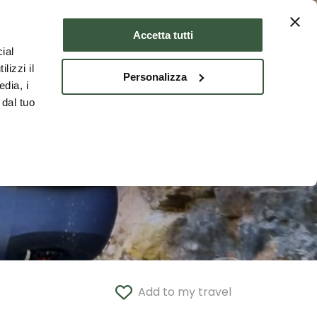
Where to stay
ENG
Accetta tutti
ial
lizzi il
Personalizza
edia, i
 dal tuo
Add to my travel