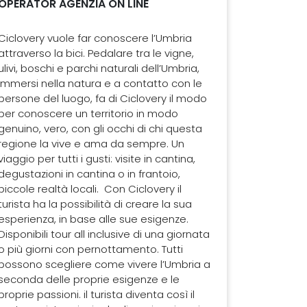
OPERATOR AGENZIA ON LINE
Ciclovery vuole far conoscere l’Umbria
attraverso la bici. Pedalare tra le vigne,
ulivi, boschi e parchi naturali dell’Umbria,
immersi nella natura e a contatto con le
persone del luogo, fa di Ciclovery il modo
per conoscere un territorio in modo
genuino, vero, con gli occhi di chi questa
regione la vive e ama da sempre. Un
viaggio per tutti i gusti: visite in cantina,
degustazioni in cantina o in frantoio,
piccole realtà locali. Con Ciclovery il
turista ha la possibilità di creare la sua
esperienza, in base alle sue esigenze.
Disponibili tour all inclusive di una giornata
o più giorni con pernottamento. Tutti
possono scegliere come vivere l’Umbria a
seconda delle proprie esigenze e le
proprie passioni. il turista diventa così il