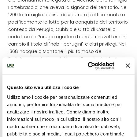
Fortebraccio, che aveva la signoria del territorio. Nel
1200 la famiglia decise di superare politicamente e
pacificamente le lotte per la conquista del territorio
conteso da Perugia, Gubbio e Città di Castello:
cedettero a Perugia ogni loro bene e ricevettero in
cambio il titolo di "nobili perugini" e altri privilegi. Nel
1368 nacque a Montone il più famoso dei
Fortebraccio: Andrea detto poi Braccio da Montone,
che divenne uno dei più celebri capitani di ventura.
Dopo la sua morte e dopo alterne vicende, Montone
fu sottoposta al dominio della Chiesa. Ritornò
Questo sito web utilizza i cookie
Comune autonomo solo alla nascita del Regno
d'Italia (1860).
Utilizziamo i cookie per personalizzare contenuti ed
annunci, per fornire funzionalità dei social media e per
PIETRALUNGA Il centro abitato ha origini preistoriche,
analizzare il nostro traffico. Condividiamo inoltre
come testimonia il ritrovamento del "flauto di
informazioni sul modo in cui utilizzi il nostro sito con i
Pietralunga" in osso ricavato da una tibia umana,
nostri partner che si occupano di analisi dei dati web,
oggi conservato nel Museo Archeologico di Perugia.
pubblicità e social media, i quali potrebbero combinarle
La fondazione di Pietralunga, tuttavia, si deve al