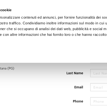
e region
Experience Umbria
Events
Organize
 cookie
rsonalizzare contenuti ed annunci, per fornire funzionalità dei soc
stro traffico. Condividiamo inoltre informazioni sul modo in cui uti
tner che si occupano di analisi dei dati web, pubblicità e social m
 con altre informazioni che hai fornito loro o che hanno raccolto