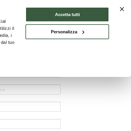
Where to stay
ENG
Accetta tutti
ial
lizzi il
Personalizza
edia, i
 dal tuo