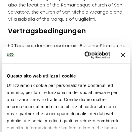
also the location of the Romanesque church of San
Salvatore, the church of San Michele Arcangelo and
Villa Isabella of the Marquis of Guglielmi.
Vertragsbedingungen
60 Tage vor dem Anreisetermin. Bei einer Stornierung,
die nach Erhalt der schriftlichen Mitteilung erfolgt,
werden folgende Gebühren auf den gesamten
Reisepreis fällig
Questo sito web utilizza i cookie
30% nicht erstattungsfähige Anzahlung, fällig bei
Utilizziamo i cookie per personalizzare contenuti ed
Bestätigung
annunci, per fornire funzionalità dei social media e per
30-8 Tage vor der Ankunft: 50% Strafe
analizzare il nostro traffico. Condividiamo inoltre
7 Tage oder weniger vor der Ankunft: 100%
informazioni sul modo in cui utilizzi il nostro sito con i
Strafe.
nostri partner che si occupano di analisi dei dati web,
Alle Stornierungen müssen schriftlich mitgeteilt und
pubblicità e social media, i quali potrebbero combinarle
von Taste and Slow Italy-Alessandra Galassi
con altre informazioni che hai fornito loro o che hanno