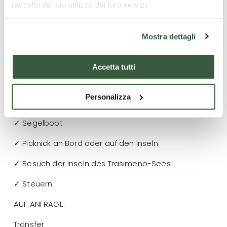
bestätigt werden. Taste and Slow Italy-Alessandra
raccolto dal tuo utilizzo dei loro servizi.
Galassi übernimmt keine Verantwortung für
unbestätigte Stornierungen und wird dem Kunden
Mostra dettagli
den Gesamtbetrag in Rechnung stellen.
Accetta tutti
Was ist enthalten
Personalizza
✓ Englisch sprechender Skipper
✓ Segelboot
✓ Picknick an Bord oder auf den Inseln
✓ Besuch der Inseln des Trasimeno-Sees
✓ Steuern
AUF ANFRAGE:
Transfer