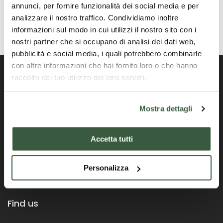
annunci, per fornire funzionalità dei social media e per
analizzare il nostro traffico. Condividiamo inoltre
informazioni sul modo in cui utilizzi il nostro sito con i
nostri partner che si occupano di analisi dei dati web,
pubblicità e social media, i quali potrebbero combinarle
con altre informazioni che hai fornito loro o che hanno
raccolto dal tuo utilizzo dei loro servizi.
Offizielles Portal der Region Umbrien
Mostra dettagli
Accetta tutti
Personalizza
Find us