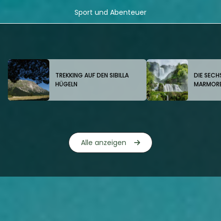
Sport und Abenteuer
TREKKING AUF DEN SIBILLA
DIE SECH
HÜGELN
MARMORE
Alle anzeigen